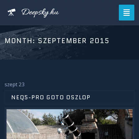
Toggl
naviga
MONTH:
SZEPTEMBER 2015
szept 23
NEQ5-PRO GOTO OSZLOP