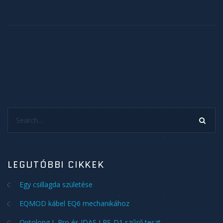
Search...
LEGUTÓBBI CIKKEK
Egy csillagda születése
EQMOD kábel EQ6 mechanikához
Optolong L Pro és IDAS LPS-D1 szűrő teszt