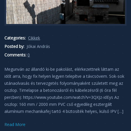
Categories:
Cikkek
Posted by:
Jókai András
Comments:
0
Megunván az állandó ki-be pakolást, elérkezettnek láttam az
időt arra, hogy fix helyen legyen telepítve a távcsövem. Sok-sok
utánaolvasás és tervezgetés folyományaként született meg az
oszlop. Timelapse a betonozásról és kábelezésről (6 óra fél
percben): https://www.youtube.com/watch?v=3QXJz-idEys Az
oszlop: 160 mm / 2000 mm PVC cső egyedileg esztergált
alumínium mechanikafej tartó 4 biztosíték helyes, külső IPV […]
Read More