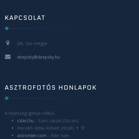
KAPCSOLAT
Ják, Vas megye
deepsky@deepsky.hu
ASZTROFOTÓS HONLAPOK
A teljesség igénye nélkül...
szlaci.hu
- Szeri László (SzLaci)
Horváth Attila Róbert (Hozé) ✝
astroeder.com
- Éder Iván