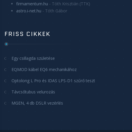
firmamentum.hu
- Tóth Krisztián (TTK)
astro.i-net.hu
- Tóth Gábor
FRISS CIKKEK
Egy csillagda születése
EQMOD kábel EQ6 mechanikához
Optolong L Pro és IDAS LPS-D1 szűrő teszt
Távcsőtubus velurozás
MGEN, 4 db DSLR vezérlés