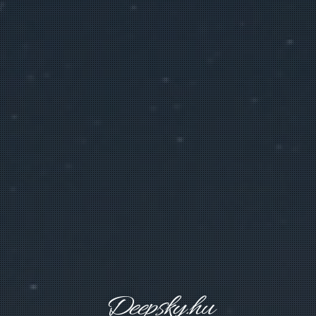
D
e
e
p
s
k
y
.
h
u