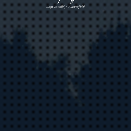
.
.
.
é
g
i
c
s
o
d
á
k
-
a
s
z
t
r
o
f
o
t
ó